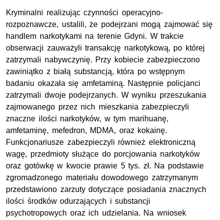
Kryminalni realizując czynności operacyjno-
rozpoznawcze, ustalili, że podejrzani mogą zajmować się
handlem narkotykami na terenie Gdyni. W trakcie
obserwacji zauważyli transakcję narkotykową, po której
zatrzymali nabywczynię. Przy kobiecie zabezpieczono
zawiniątko z białą substancją, która po wstępnym
badaniu okazała się amfetaminą. Następnie policjanci
zatrzymali dwoje podejrzanych. W wyniku przeszukania
zajmowanego przez nich mieszkania zabezpieczyli
znaczne ilości narkotyków, w tym marihuanę,
amfetaminę, mefedron, MDMA, oraz kokainę.
Funkcjonariusze zabezpieczyli również elektroniczną
wagę, przedmioty służące do porcjowania narkotyków
oraz gotówkę w kwocie prawie 5 tys. zł. Na podstawie
zgromadzonego materiału dowodowego zatrzymanym
przedstawiono zarzuty dotyczące posiadania znacznych
ilości środków odurzających i substancji
psychotropowych oraz ich udzielania. Na wniosek