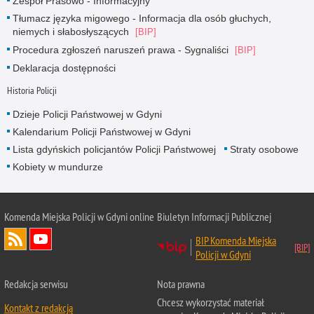
Zespół Prasowo - Informacyjny
Tłumacz języka migowego - Informacja dla osób głuchych,
niemych i słabosłyszących
Procedura zgłoszeń naruszeń prawa - Sygnaliści
Deklaracja dostępności
Historia Policji
Dzieje Policji Państwowej w Gdyni
Kalendarium Policji Państwowej w Gdyni
Lista gdyńskich policjantów Policji Państwowej
Straty osobowe
Kobiety w mundurze
Komenda Miejska Policji w Gdyni online
Biuletyn Informacji Publicznej
BIP Komenda Miejska
Policji w Gdyni
Redakcja serwisu
Nota prawna
Chcesz wykorzystać materiał
Kontakt z redakcją