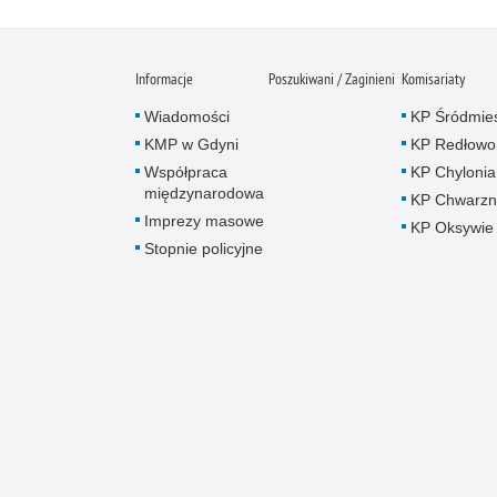
Informacje
Poszukiwani / Zaginieni
Komisariaty
Wiadomości
KP Śródmie
KMP w Gdyni
KP Redłowo
Współpraca
KP Chylonia
międzynarodowa
KP Chwarz
Imprezy masowe
KP Oksywie
Stopnie policyjne