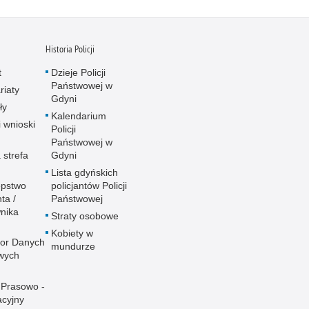
Historia Policji
t
Dzieje Policji
Państwowej w
riaty
Gdyni
ły
Kalendarium
i wnioski
Policji
Państwowej w
 strefa
Gdyni
Lista gdyńskich
ępstwo
policjantów Policji
ta /
Państwowej
nika
Straty osobowe
Kobiety w
tor Danych
mundurze
wych
 Prasowo -
acyjny