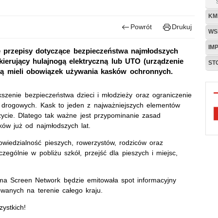
KM
Powrót
Drukuj
WS
IM
 przepisy dotyczące bezpieczeństwa najmłodszych
ierujący hulajnogą elektryczną lub UTO (urządzenie
ST
ędą mieli obowiązek używania kasków ochronnych.
zenie bezpieczeństwa dzieci i młodzieży oraz ograniczenie
 drogowych. Kask to jeden z najważniejszych elementów
ycie. Dlatego tak ważne jest przypominanie zasad
ów już od najmłodszych lat.
wiedzialność pieszych, rowerzystów, rodziców oraz
ególnie w pobliżu szkół, przejść dla pieszych i miejsc,
rma Screen Network będzie emitowała spot informacyjny
wanych na terenie całego kraju.
ystkich!