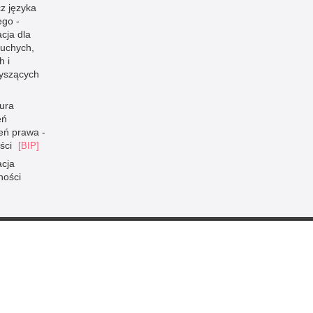
z języka
go -
cja dla
łuchych,
h i
łyszących
ura
eń
eń prawa -
ści
acja
ności
Inne wersje portalu
ateriał
wersja tekstowa
ejska Policji w