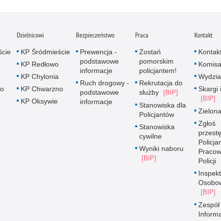
Dzielnicowi
Bezpieczeństwo
Praca
Kontakt
ście
KP Śródmieście
Prewencja -
Zostań
Kontak
podstawowe
pomorskim
KP Redłowo
Komisa
informacje
policjantem!
KP Chylonia
Wydzia
Ruch drogowy -
Rekrutacja do
no
KP Chwarzno
Skargi 
podstawowe
służby
KP Oksywie
informacje
Stanowiska dla
Zielona
Policjantów
Zgłoś
Stanowiska
przest
cywilne
Policjan
Wyniki naboru
Pracow
Policji
Inspek
Osobo
Zespół
Inform