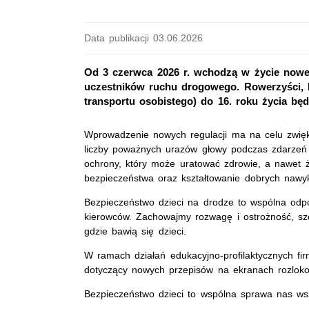
Data publikacji 03.06.2026
Od 3 czerwca 2026 r. wchodzą w życie nowe
uczestników ruchu drogowego. Rowerzyści, k
transportu osobistego) do 16. roku życia b
Wprowadzenie nowych regulacji ma na celu zwięks
liczby poważnych urazów głowy podczas zdarzeń
ochrony, który może uratować zdrowie, a nawet ż
bezpieczeństwa oraz kształtowanie dobrych nawyk
Bezpieczeństwo dzieci na drodze to wspólna odpo
kierowców. Zachowajmy rozwagę i ostrożność, szcz
gdzie bawią się dzieci.
W ramach działań edukacyjno-profilaktycznych fi
dotyczący nowych przepisów na ekranach rozloko
Bezpieczeństwo dzieci to wspólna sprawa nas wsz