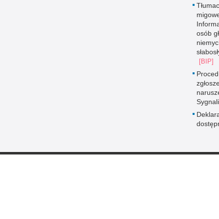
Tłumac
migowe
Informa
osób g
niemyc
słabos
Proced
zgłosz
narusz
Sygnali
Deklar
dostęp
 Publicznej
Redakcja serwisu
Nota prawna
Chcesz wykorzystać m
nda Miejska
Kontakt z redakcją
z serwisu Komenda Mi
 Gdyni
Gdyni.
Dostępność