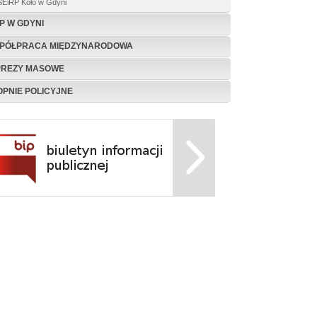
SEiRP Koło w Gdyni
P W GDYNI
PÓŁPRACA MIĘDZYNARODOWA
PREZY MASOWE
OPNIE POLICYJNE