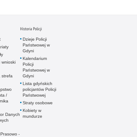
Historia Policji
t
Dzieje Policji
Państwowej w
riaty
Gdyni
ły
Kalendarium
i wnioski
Policji
Państwowej w
 strefa
Gdyni
Lista gdyńskich
ępstwo
policjantów Policji
ta /
Państwowej
nika
Straty osobowe
Kobiety w
tor Danych
mundurze
wych
 Prasowo -