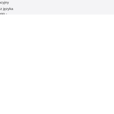
acyjny
z języka
go -
cja dla
łuchych,
h i
łyszących
ura
eń
eń prawa -
ści
acja
ności
Inne wersje portalu
ateriał
wersja tekstowa
ejska Policji w