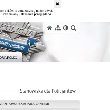
ych plików, to zgadzasz się na ich użycie
. Brak zmiany ustawienia przeglądarki
otwórz wysz
ORIA POLICJI
Stanowiska dla Policjantów
STAŃ POMORSKIM POLICJANTEM!