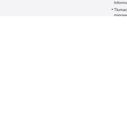
Inform
Tłumac
migowe
Informa
osób g
niemyc
słabos
Proced
zgłosz
narusz
Sygnali
Deklar
dostęp
 Publicznej
Redakcja serwisu
Nota prawna
Chcesz wykorzystać m
nda Miejska
Kontakt z redakcją
z serwisu Komenda Mi
 Gdyni
Gdyni.