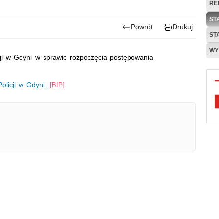
RE
ST
Powrót
Drukuj
ST
WY
cji w Gdyni w sprawie rozpoczęcia postępowania
olicji w Gdyni