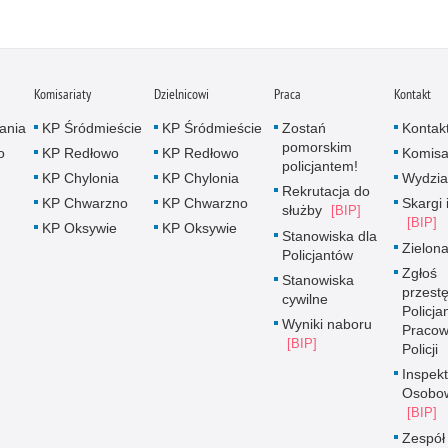
Komisariaty
Dzielnicowi
Praca
Kontakt
ania
KP Śródmieście
KP Śródmieście
Zostań
Kontak
pomorskim
o
KP Redłowo
KP Redłowo
Komisa
policjantem!
KP Chylonia
KP Chylonia
Wydzia
Rekrutacja do
KP Chwarzno
KP Chwarzno
Skargi 
służby
KP Oksywie
KP Oksywie
Stanowiska dla
Zielona
Policjantów
Zgłoś
Stanowiska
przest
cywilne
Policjan
Wyniki naboru
Pracow
Policji
Inspek
Osobo
Zespół